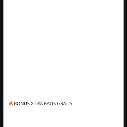
🔥BONUS X-TRA KAOS GRATIS