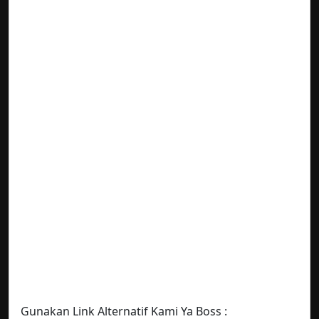
Gunakan Link Alternatif Kami Ya Boss :