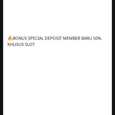
🔥BONUS SPECIAL DEPOSIT MEMBER BARU 50%
KHUSUS SLOT