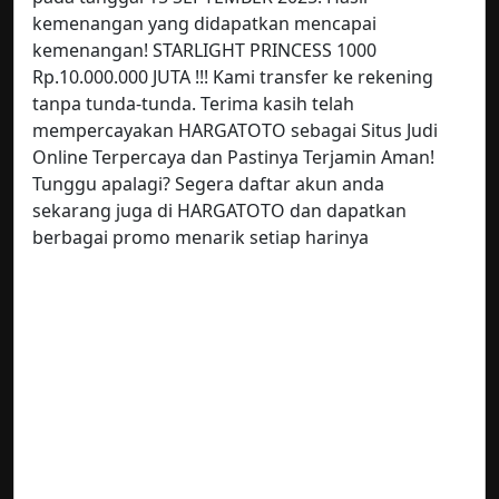
kemenangan yang didapatkan mencapai
kemenangan! STARLIGHT PRINCESS 1000
Rp.10.000.000 JUTA !!! Kami transfer ke rekening
tanpa tunda-tunda. Terima kasih telah
mempercayakan HARGATOTO sebagai Situs Judi
Online Terpercaya dan Pastinya Terjamin Aman!
Tunggu apalagi? Segera daftar akun anda
sekarang juga di HARGATOTO dan dapatkan
berbagai promo menarik setiap harinya