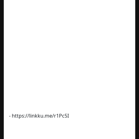
- https://linkku.me/r1Pc5I