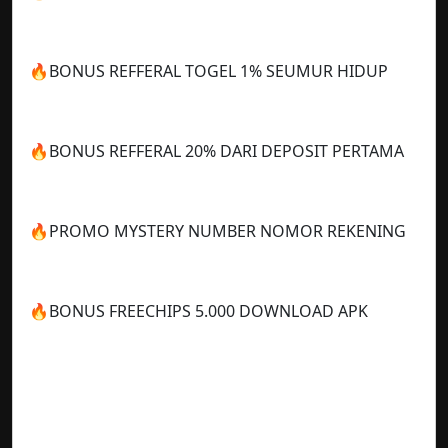
🔥BONUS REFFERAL TOGEL 1% SEUMUR HIDUP
🔥BONUS REFFERAL 20% DARI DEPOSIT PERTAMA
🔥PROMO MYSTERY NUMBER NOMOR REKENING
🔥BONUS FREECHIPS 5.000 DOWNLOAD APK