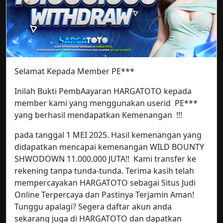
Selamat Kepada Member PE***
Inilah Bukti PembAayaran HARGATOTO kepada
member kami yang menggunakan userid PE***
yang berhasil mendapatkan Kemenangan !!!
pada tanggal 1 MEI 2025. Hasil kemenangan yang
didapatkan mencapai kemenangan WILD BOUNTY
SHWODOWN 11.000.000 JUTA!! Kami transfer ke
rekening tanpa tunda-tunda. Terima kasih telah
mempercayakan HARGATOTO sebagai Situs Judi
Online Terpercaya dan Pastinya Terjamin Aman!
Tunggu apalagi? Segera daftar akun anda
sekarang juga di HARGATOTO dan dapatkan