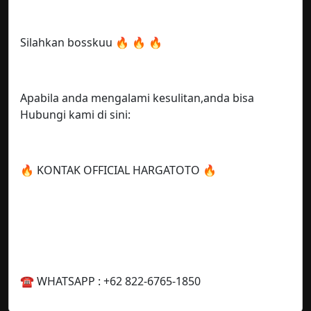
Silahkan bosskuu 🔥 🔥 🔥
Apabila anda mengalami kesulitan,anda bisa
Hubungi kami di sini:
🔥 KONTAK OFFICIAL HARGATOTO 🔥
☎️ WHATSAPP : +62 822-6765-1850