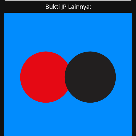
Bukti JP Lainnya: