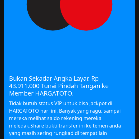
Bukan Sekadar Angka Layar. Rp
43.911.000 Tunai Pindah Tangan ke
Member HARGATOTO.
Tidak butuh status VIP untuk bisa Jackpot di
HARGATOTO hari ini. Banyak yang ragu, sampai
mereka melihat saldo rekening mereka
meledak.Share bukti transfer ini ke temen anda
yang masih sering rungkad di tempat lain