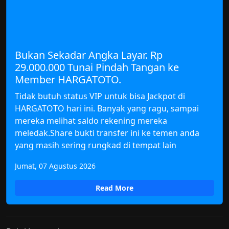
Bukan Sekadar Angka Layar. Rp
29.000.000 Tunai Pindah Tangan ke
Member HARGATOTO.
Tidak butuh status VIP untuk bisa Jackpot di
HARGATOTO hari ini. Banyak yang ragu, sampai
mereka melihat saldo rekening mereka
meledak.Share bukti transfer ini ke temen anda
yang masih sering rungkad di tempat lain
Jumat, 07 Agustus 2026
Read More