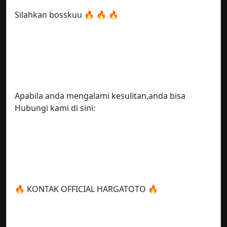
Silahkan bosskuu 🔥 🔥 🔥
Apabila anda mengalami kesulitan,anda bisa
Hubungi kami di sini:
🔥 KONTAK OFFICIAL HARGATOTO 🔥