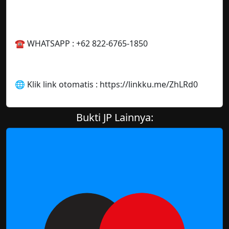
☎️ WHATSAPP : +62 822-6765-1850
🌐 Klik link otomatis : https://linkku.me/ZhLRd0
Bukti JP Lainnya: