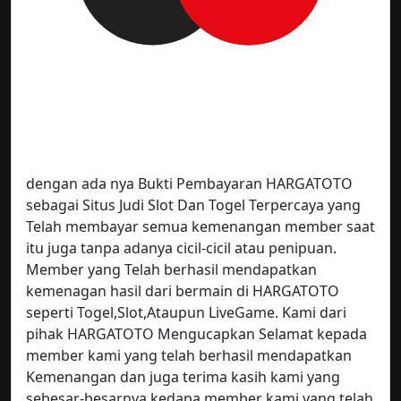
dengan ada nya Bukti Pembayaran HARGATOTO
sebagai Situs Judi Slot Dan Togel Terpercaya yang
Telah membayar semua kemenangan member saat
itu juga tanpa adanya cicil-cicil atau penipuan.
Member yang Telah berhasil mendapatkan
kemenagan hasil dari bermain di HARGATOTO
seperti Togel,Slot,Ataupun LiveGame. Kami dari
pihak HARGATOTO Mengucapkan Selamat kepada
member kami yang telah berhasil mendapatkan
Kemenangan dan juga terima kasih kami yang
sebesar-besarnya kedapa member kami yang telah