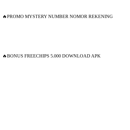
🔥PROMO MYSTERY NUMBER NOMOR REKENING
🔥BONUS FREECHIPS 5.000 DOWNLOAD APK