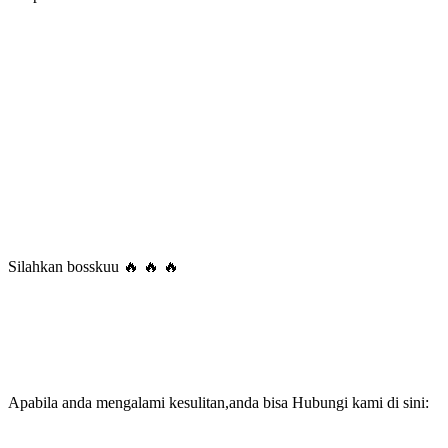
Silahkan bosskuu 🔥 🔥 🔥
Apabila anda mengalami kesulitan,anda bisa Hubungi kami di sini: