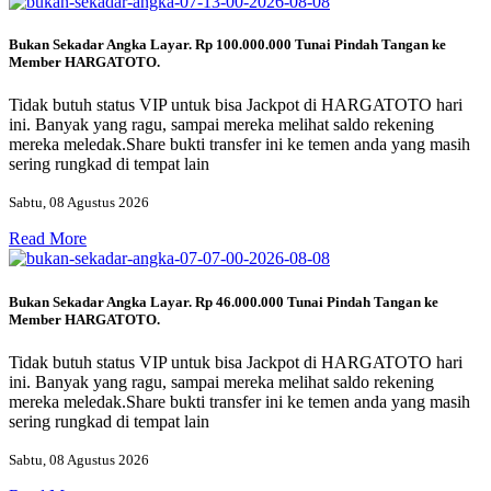
Bukan Sekadar Angka Layar. Rp 100.000.000 Tunai Pindah Tangan ke
Member HARGATOTO.
Tidak butuh status VIP untuk bisa Jackpot di HARGATOTO hari
ini. Banyak yang ragu, sampai mereka melihat saldo rekening
mereka meledak.Share bukti transfer ini ke temen anda yang masih
sering rungkad di tempat lain
Sabtu, 08 Agustus 2026
Read More
Bukan Sekadar Angka Layar. Rp 46.000.000 Tunai Pindah Tangan ke
Member HARGATOTO.
Tidak butuh status VIP untuk bisa Jackpot di HARGATOTO hari
ini. Banyak yang ragu, sampai mereka melihat saldo rekening
mereka meledak.Share bukti transfer ini ke temen anda yang masih
sering rungkad di tempat lain
Sabtu, 08 Agustus 2026