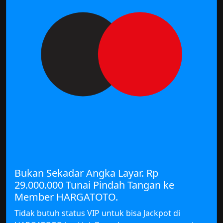
Bukan Sekadar Angka Layar. Rp
29.000.000 Tunai Pindah Tangan ke
Member HARGATOTO.
Tidak butuh status VIP untuk bisa Jackpot di