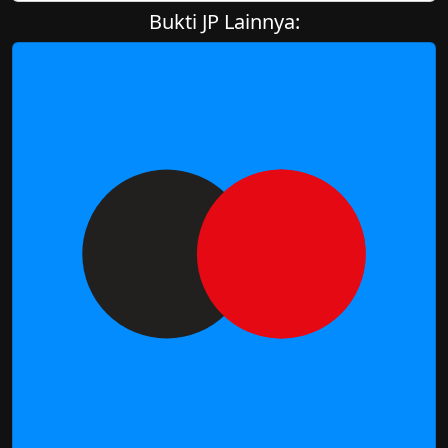
Bukti JP Lainnya: