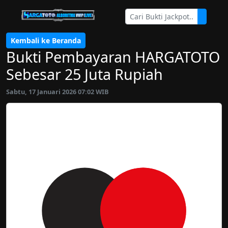
Kembali ke Beranda
Bukti Pembayaran HARGATOTO
Sebesar 25 Juta Rupiah
Sabtu, 17 Januari 2026 07:02 WIB