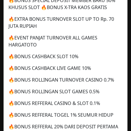
🔥BONUS SPECIAL DEPOSIT MEMBER BARU 50%
KHUSUS SLOT 🔥BONUS X-TRA KAOS GRATIS
🔥EXTRA BONUS TURNOVER SLOT UP TO Rp. 70
JUTA RUPIAH
🔥EVENT PANJAT TURNOVER ALL GAMES
HARGATOTO
🔥BONUS CASHBACK SLOT 10%
🔥BONUS CASHBACK LIVE GAME 10%
🔥BONUS ROLLINGAN TURNOVER CASINO 0.7%
🔥BONUS ROLLINGAN SLOT GAMES 0.5%
🔥BONUS REFFERAL CASINO & SLOT 0.1%
🔥BONUS REFFERAL TOGEL 1% SEUMUR HIDUP
🔥BONUS REFFERAL 20% DARI DEPOSIT PERTAMA