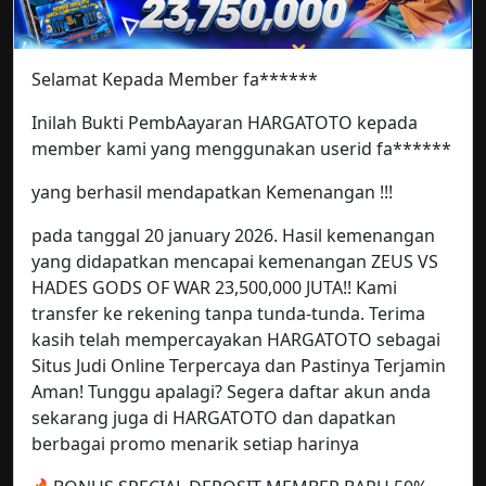
Selamat Kepada Member fa******
Inilah Bukti PembAayaran HARGATOTO kepada
member kami yang menggunakan userid fa******
yang berhasil mendapatkan Kemenangan !!!
pada tanggal 20 january 2026. Hasil kemenangan
yang didapatkan mencapai kemenangan ZEUS VS
HADES GODS OF WAR 23,500,000 JUTA!! Kami
transfer ke rekening tanpa tunda-tunda. Terima
kasih telah mempercayakan HARGATOTO sebagai
Situs Judi Online Terpercaya dan Pastinya Terjamin
Aman! Tunggu apalagi? Segera daftar akun anda
sekarang juga di HARGATOTO dan dapatkan
berbagai promo menarik setiap harinya