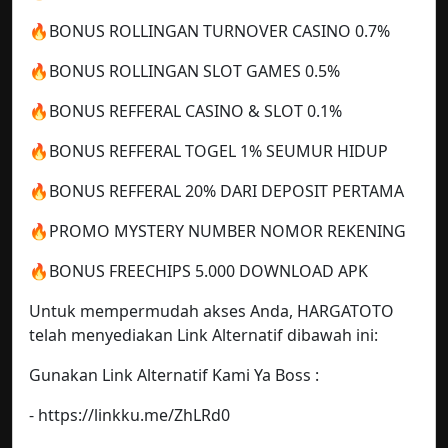
🔥BONUS ROLLINGAN TURNOVER CASINO 0.7%
🔥BONUS ROLLINGAN SLOT GAMES 0.5%
🔥BONUS REFFERAL CASINO & SLOT 0.1%
🔥BONUS REFFERAL TOGEL 1% SEUMUR HIDUP
🔥BONUS REFFERAL 20% DARI DEPOSIT PERTAMA
🔥PROMO MYSTERY NUMBER NOMOR REKENING
🔥BONUS FREECHIPS 5.000 DOWNLOAD APK
Untuk mempermudah akses Anda, HARGATOTO
telah menyediakan Link Alternatif dibawah ini:
Gunakan Link Alternatif Kami Ya Boss :
- https://linkku.me/ZhLRd0