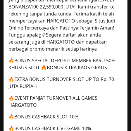
BONANZA100 22,590,000 JUTA!! Kami transfer ke
rekening tanpa tunda-tunda. Terima kasih telah
mempercayakan HARGATOTO sebagai Situs Judi
Online Terpercaya dan Pastinya Terjamin Aman!
Tunggu apalagi? Segera daftar akun anda
sekarang juga di HARGATOTO dan dapatkan
berbagai promo menarik setiap harinya
🔥BONUS SPECIAL DEPOSIT MEMBER BARU 50%
KHUSUS SLOT 🔥BONUS X-TRA KAOS GRATIS
🔥EXTRA BONUS TURNOVER SLOT UP TO Rp. 70
JUTA RUPIAH
🔥EVENT PANJAT TURNOVER ALL GAMES
HARGATOTO
🔥BONUS CASHBACK SLOT 10%
🔥BONUS CASHBACK LIVE GAME 10%