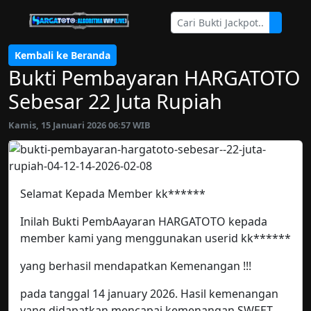
Kembali ke Beranda
Bukti Pembayaran HARGATOTO
Sebesar 22 Juta Rupiah
Kamis, 15 Januari 2026 06:57 WIB
Selamat Kepada Member kk******
Inilah Bukti PembAayaran HARGATOTO kepada
member kami yang menggunakan userid kk******
yang berhasil mendapatkan Kemenangan !!!
pada tanggal 14 january 2026. Hasil kemenangan
yang didapatkan mencapai kemenangan SWEET