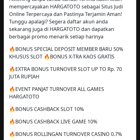
mempercayakan HARGATOTO sebagai Situs Judi
Online Terpercaya dan Pastinya Terjamin Aman!
Tunggu apalagi? Segera daftar akun anda
sekarang juga di HARGATOTO dan dapatkan
berbagai promo menarik setiap harinya
🔥BONUS SPECIAL DEPOSIT MEMBER BARU 50%
KHUSUS SLOT 🔥BONUS X-TRA KAOS GRATIS
🔥EXTRA BONUS TURNOVER SLOT UP TO Rp. 70
JUTA RUPIAH
🔥EVENT PANJAT TURNOVER ALL GAMES
HARGATOTO
🔥BONUS CASHBACK SLOT 10%
🔥BONUS CASHBACK LIVE GAME 10%
🔥BONUS ROLLINGAN TURNOVER CASINO 0.7%