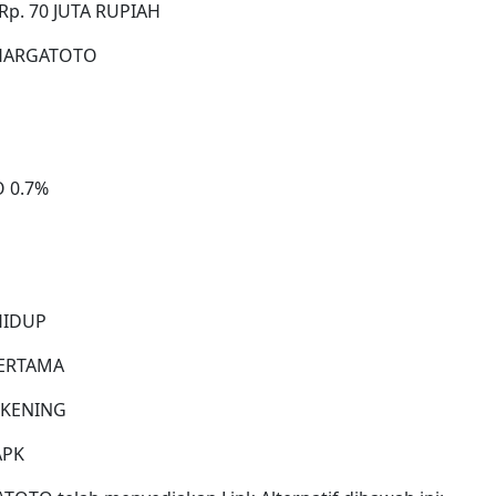
p. 70 JUTA RUPIAH
 HARGATOTO
 0.7%
HIDUP
PERTAMA
KENING
APK