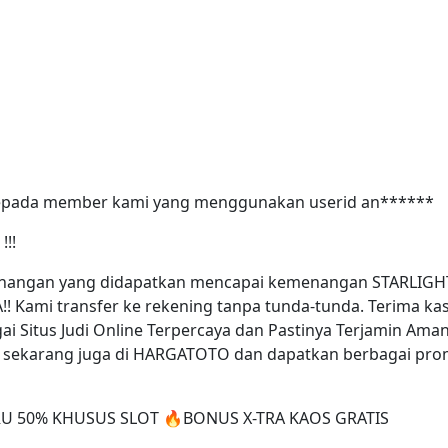
epada member kami yang menggunakan userid an******
!!
emenangan yang didapatkan mencapai kemenangan STARLIGH
! Kami transfer ke rekening tanpa tunda-tunda. Terima ka
Situs Judi Online Terpercaya dan Pastinya Terjamin Aman
a sekarang juga di HARGATOTO dan dapatkan berbagai pr
U 50% KHUSUS SLOT 🔥BONUS X-TRA KAOS GRATIS