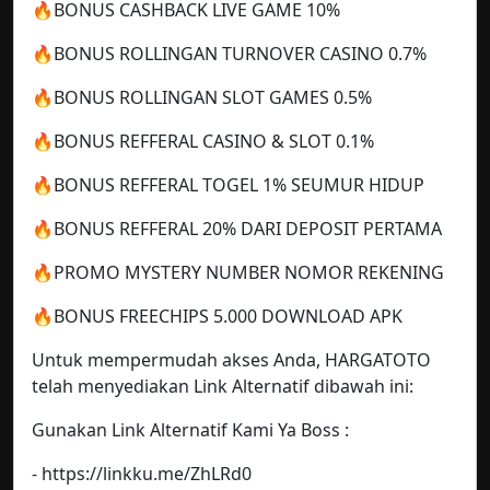
🔥BONUS CASHBACK LIVE GAME 10%
🔥BONUS ROLLINGAN TURNOVER CASINO 0.7%
🔥BONUS ROLLINGAN SLOT GAMES 0.5%
🔥BONUS REFFERAL CASINO & SLOT 0.1%
🔥BONUS REFFERAL TOGEL 1% SEUMUR HIDUP
🔥BONUS REFFERAL 20% DARI DEPOSIT PERTAMA
🔥PROMO MYSTERY NUMBER NOMOR REKENING
🔥BONUS FREECHIPS 5.000 DOWNLOAD APK
Untuk mempermudah akses Anda, HARGATOTO
telah menyediakan Link Alternatif dibawah ini:
Gunakan Link Alternatif Kami Ya Boss :
- https://linkku.me/ZhLRd0