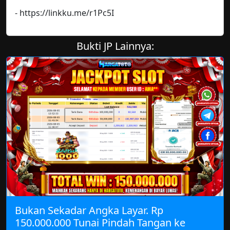
- https://linkku.me/r1Pc5I
Bukti JP Lainnya:
Bukan Sekadar Angka Layar. Rp
150.000.000 Tunai Pindah Tangan ke