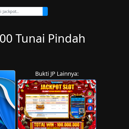
00 Tunai Pindah
Bukti JP Lainnya: