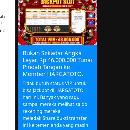
sih
!
omo
Bukan Sekadar Angka
Layar. Rp 46.000.000 Tunai
Pindah Tangan ke
Member HARGATOTO.
Tidak butuh status VIP untuk
bisa Jackpot di HARGATOTO
hari ini. Banyak yang ragu,
sampai mereka melihat saldo
rekening mereka
meledak.Share bukti transfer
ini ke temen anda yang masih