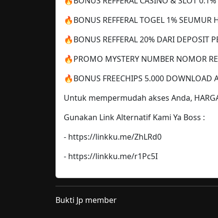
🔥BONUS REFFERAL CASINO & SLOT 0.1%
🔥BONUS REFFERAL TOGEL 1% SEUMUR 
🔥BONUS REFFERAL 20% DARI DEPOSIT 
🔥PROMO MYSTERY NUMBER NOMOR RE
🔥BONUS FREECHIPS 5.000 DOWNLOAD 
Untuk mempermudah akses Anda, HARGATO
Gunakan Link Alternatif Kami Ya Boss :
- https://linkku.me/ZhLRd0
- https://linkku.me/r1Pc5I
Bukti Jp member