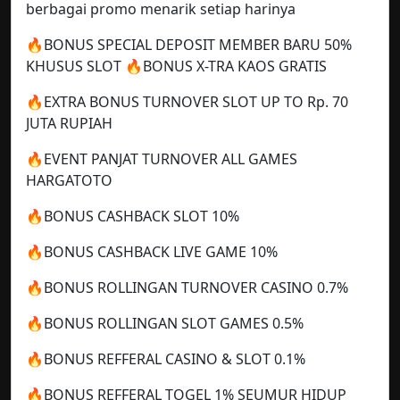
berbagai promo menarik setiap harinya
🔥BONUS SPECIAL DEPOSIT MEMBER BARU 50%
KHUSUS SLOT 🔥BONUS X-TRA KAOS GRATIS
🔥EXTRA BONUS TURNOVER SLOT UP TO Rp. 70
JUTA RUPIAH
🔥EVENT PANJAT TURNOVER ALL GAMES
HARGATOTO
🔥BONUS CASHBACK SLOT 10%
🔥BONUS CASHBACK LIVE GAME 10%
🔥BONUS ROLLINGAN TURNOVER CASINO 0.7%
🔥BONUS ROLLINGAN SLOT GAMES 0.5%
🔥BONUS REFFERAL CASINO & SLOT 0.1%
🔥BONUS REFFERAL TOGEL 1% SEUMUR HIDUP