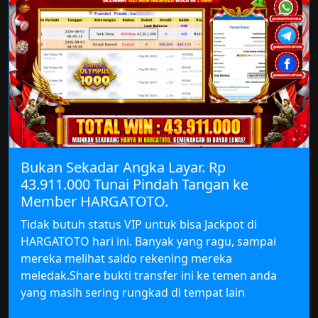
Bukan Sekadar Angka Layar. Rp
43.911.000 Tunai Pindah Tangan ke
Member HARGATOTO.
Tidak butuh status VIP untuk bisa Jackpot di
HARGATOTO hari ini. Banyak yang ragu, sampai
mereka melihat saldo rekening mereka
meledak.Share bukti transfer ini ke temen anda
yang masih sering rungkad di tempat lain