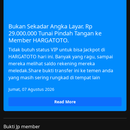
Bukan Sekadar Angka Layar. Rp
29.000.000 Tunai Pindah Tangan ke
Member HARGATOTO.
Tidak butuh status VIP untuk bisa Jackpot di
HARGATOTO hari ini. Banyak yang ragu, sampai
mereka melihat saldo rekening mereka
meledak.Share bukti transfer ini ke temen anda
yang masih sering rungkad di tempat lain
Jumat, 07 Agustus 2026
Read More
Bukti Jp member