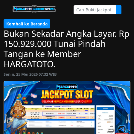
Kembali ke Beranda
Bukan Sekadar Angka Layar. Rp
150.929.000 Tunai Pindah
Tangan ke Member
HARGATOTO.
Senin, 25 Mei 2026 07:32 WIB