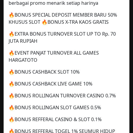
berbagai promo menarik setiap harinya
🔥BONUS SPECIAL DEPOSIT MEMBER BARU 50%
KHUSUS SLOT 🔥BONUS X-TRA KAOS GRATIS
🔥EXTRA BONUS TURNOVER SLOT UP TO Rp. 70
JUTA RUPIAH
🔥EVENT PANJAT TURNOVER ALL GAMES
HARGATOTO
🔥BONUS CASHBACK SLOT 10%
🔥BONUS CASHBACK LIVE GAME 10%
🔥BONUS ROLLINGAN TURNOVER CASINO 0.7%
🔥BONUS ROLLINGAN SLOT GAMES 0.5%
🔥BONUS REFFERAL CASINO & SLOT 0.1%
🔥BONUS REFFERAL TOGEL 1% SEUMUR HIDUP