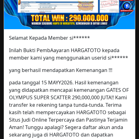
Selamat Kepada Member si******
Inilah Bukti PembAayaran HARGATOTO kepada
member kami yang menggunakan userid si******
yang berhasil mendapatkan Kemenangan !!!
pada tanggal 15 MAYY2026. Hasil kemenangan
yang didapatkan mencapai kemenangan GATES OF
OLYMPUS SUPER SCATTER 290,000,000 JUTA!! Kami
transfer ke rekening tanpa tunda-tunda. Terima
kasih telah mempercayakan HARGATOTO sebagai
Situs Judi Online Terpercaya dan Pastinya Terjamin
Aman! Tunggu apalagi? Segera daftar akun anda
sekarang juga di HARGATOTO dan dapatkan