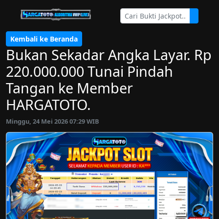
Kembali ke Beranda
Bukan Sekadar Angka Layar. Rp
220.000.000 Tunai Pindah
Tangan ke Member
HARGATOTO.
Minggu, 24 Mei 2026 07:29 WIB