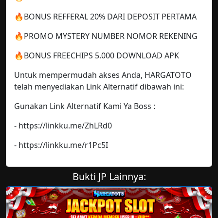
🔥BONUS REFFERAL 20% DARI DEPOSIT PERTAMA
🔥PROMO MYSTERY NUMBER NOMOR REKENING
🔥BONUS FREECHIPS 5.000 DOWNLOAD APK
Untuk mempermudah akses Anda, HARGATOTO
telah menyediakan Link Alternatif dibawah ini:
Gunakan Link Alternatif Kami Ya Boss :
- https://linkku.me/ZhLRd0
- https://linkku.me/r1Pc5I
Bukti JP Lainnya: