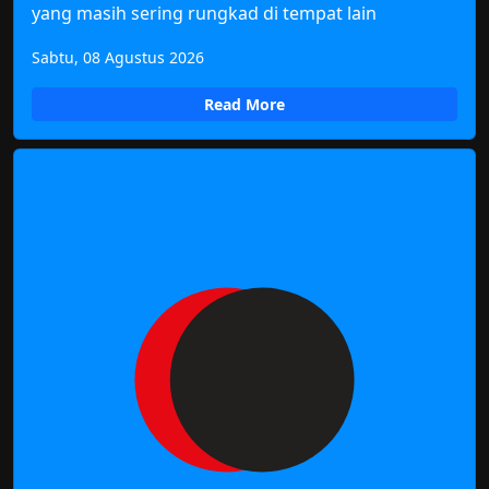
yang masih sering rungkad di tempat lain
Sabtu, 08 Agustus 2026
Read More