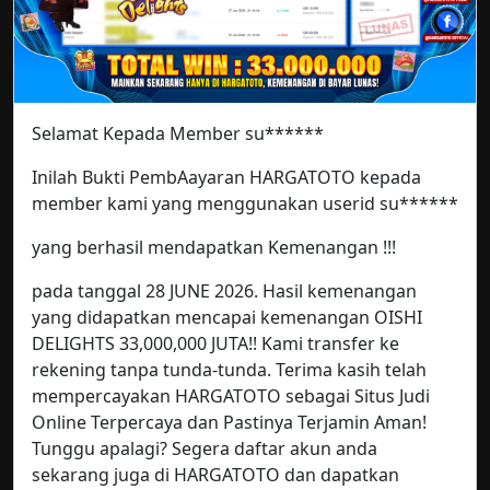
Selamat Kepada Member su******
Inilah Bukti PembAayaran HARGATOTO kepada
member kami yang menggunakan userid su******
yang berhasil mendapatkan Kemenangan !!!
pada tanggal 28 JUNE 2026. Hasil kemenangan
yang didapatkan mencapai kemenangan OISHI
DELIGHTS 33,000,000 JUTA!! Kami transfer ke
rekening tanpa tunda-tunda. Terima kasih telah
mempercayakan HARGATOTO sebagai Situs Judi
Online Terpercaya dan Pastinya Terjamin Aman!
Tunggu apalagi? Segera daftar akun anda
sekarang juga di HARGATOTO dan dapatkan