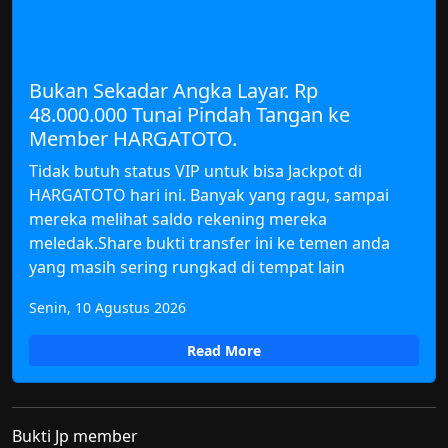
Bukan Sekadar Angka Layar. Rp
48.000.000 Tunai Pindah Tangan ke
Member HARGATOTO.
Tidak butuh status VIP untuk bisa Jackpot di
HARGATOTO hari ini. Banyak yang ragu, sampai
mereka melihat saldo rekening mereka
meledak.Share bukti transfer ini ke temen anda
yang masih sering rungkad di tempat lain
Senin, 10 Agustus 2026
Read More
Bukti Jp member