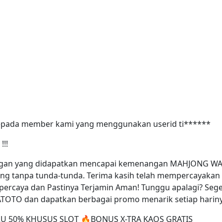
epada member kami yang menggunakan userid ti******
!!
nangan yang didapatkan mencapai kemenangan MAHJONG W
ening tanpa tunda-tunda. Terima kasih telah mempercayakan
percaya dan Pastinya Terjamin Aman! Tunggu apalagi? Seg
ATOTO dan dapatkan berbagai promo menarik setiap harin
U 50% KHUSUS SLOT 🔥BONUS X-TRA KAOS GRATIS