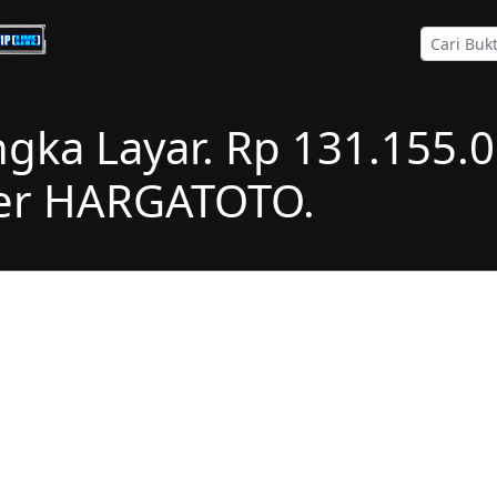
gka Layar. Rp 131.155.0
er HARGATOTO.