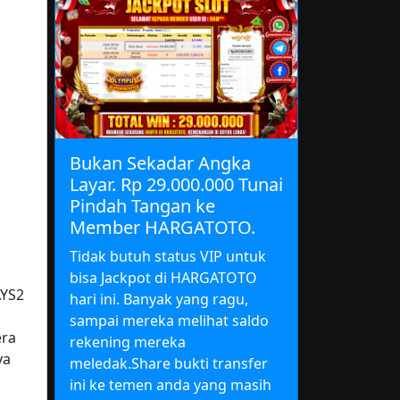
Bukan Sekadar Angka
Layar. Rp 29.000.000 Tunai
Pindah Tangan ke
Member HARGATOTO.
Tidak butuh status VIP untuk
bisa Jackpot di HARGATOTO
AYS2
hari ini. Banyak yang ragu,
sampai mereka melihat saldo
era
rekening mereka
ya
meledak.Share bukti transfer
ini ke temen anda yang masih