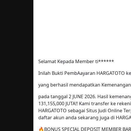
Selamat Kepada Member ti******
Inilah Bukti PembAayaran HARGATOTO k
yang berhasil mendapatkan Kemenangan !
pada tanggal 2 JUNE 2026. Hasil keme
131,155,000 JUTA!! Kami transfer ke rek
HARGATOTO sebagai Situs Judi Online Ter
daftar akun anda sekarang juga di HARG
🔥BONUS SPECIAL DEPOSIT MEMBER BAR