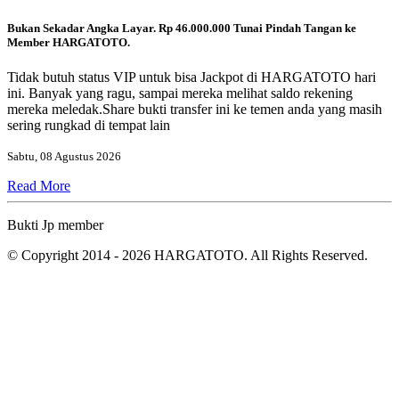
Bukan Sekadar Angka Layar. Rp 46.000.000 Tunai Pindah Tangan ke
Member HARGATOTO.
Tidak butuh status VIP untuk bisa Jackpot di HARGATOTO hari
ini. Banyak yang ragu, sampai mereka melihat saldo rekening
mereka meledak.Share bukti transfer ini ke temen anda yang masih
sering rungkad di tempat lain
Sabtu, 08 Agustus 2026
Read More
Bukti Jp member
© Copyright 2014 - 2026 HARGATOTO. All Rights Reserved.