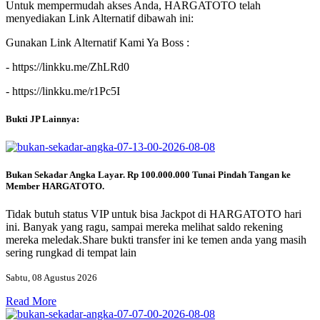
Untuk mempermudah akses Anda, HARGATOTO telah
menyediakan Link Alternatif dibawah ini:
Gunakan Link Alternatif Kami Ya Boss :
- https://linkku.me/ZhLRd0
- https://linkku.me/r1Pc5I
Bukti JP Lainnya:
Bukan Sekadar Angka Layar. Rp 100.000.000 Tunai Pindah Tangan ke
Member HARGATOTO.
Tidak butuh status VIP untuk bisa Jackpot di HARGATOTO hari
ini. Banyak yang ragu, sampai mereka melihat saldo rekening
mereka meledak.Share bukti transfer ini ke temen anda yang masih
sering rungkad di tempat lain
Sabtu, 08 Agustus 2026
Read More