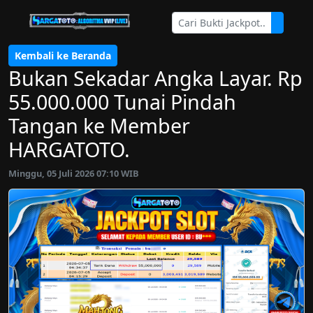
Kembali ke Beranda
Bukan Sekadar Angka Layar. Rp
55.000.000 Tunai Pindah
Tangan ke Member
HARGATOTO.
Minggu, 05 Juli 2026 07:10 WIB