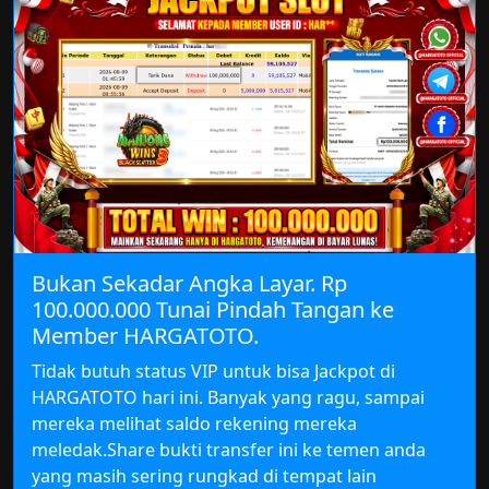
Bukan Sekadar Angka Layar. Rp
100.000.000 Tunai Pindah Tangan ke
Member HARGATOTO.
Tidak butuh status VIP untuk bisa Jackpot di
HARGATOTO hari ini. Banyak yang ragu, sampai
mereka melihat saldo rekening mereka
meledak.Share bukti transfer ini ke temen anda
yang masih sering rungkad di tempat lain