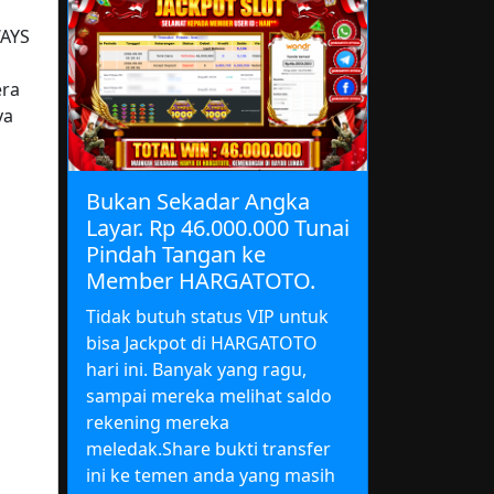
WAYS
era
ya
Bukan Sekadar Angka
Layar. Rp 46.000.000 Tunai
Pindah Tangan ke
Member HARGATOTO.
Tidak butuh status VIP untuk
bisa Jackpot di HARGATOTO
hari ini. Banyak yang ragu,
sampai mereka melihat saldo
rekening mereka
meledak.Share bukti transfer
ini ke temen anda yang masih