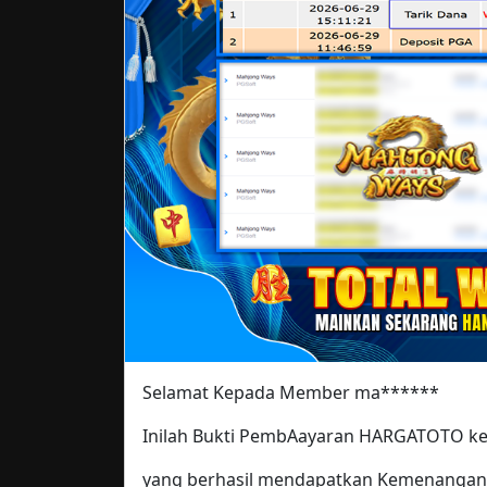
Selamat Kepada Member ma******
Inilah Bukti PembAayaran HARGATOTO k
yang berhasil mendapatkan Kemenangan !