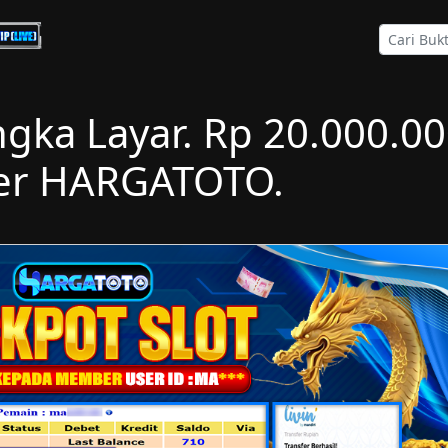
gka Layar. Rp 20.000.00
er HARGATOTO.