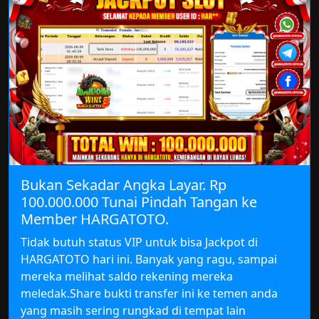
Bukan Sekadar Angka Layar. Rp
100.000.000 Tunai Pindah Tangan ke
Member HARGATOTO.
Tidak butuh status VIP untuk bisa Jackpot di
HARGATOTO hari ini. Banyak yang ragu, sampai
mereka melihat saldo rekening mereka
meledak.Share bukti transfer ini ke temen anda
yang masih sering rungkad di tempat lain