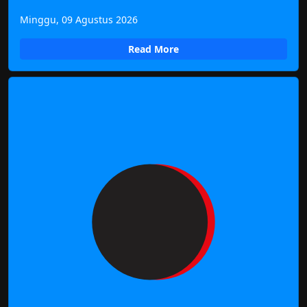
Minggu, 09 Agustus 2026
Read More