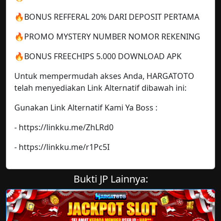
🔥BONUS REFFERAL 20% DARI DEPOSIT PERTAMA
🔥PROMO MYSTERY NUMBER NOMOR REKENING
🔥BONUS FREECHIPS 5.000 DOWNLOAD APK
Untuk mempermudah akses Anda, HARGATOTO
telah menyediakan Link Alternatif dibawah ini:
Gunakan Link Alternatif Kami Ya Boss :
- https://linkku.me/ZhLRd0
- https://linkku.me/r1Pc5I
Bukti JP Lainnya: