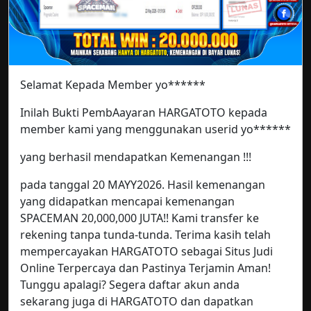
Selamat Kepada Member yo******
Inilah Bukti PembAayaran HARGATOTO kepada
member kami yang menggunakan userid yo******
yang berhasil mendapatkan Kemenangan !!!
pada tanggal 20 MAYY2026. Hasil kemenangan
yang didapatkan mencapai kemenangan
SPACEMAN 20,000,000 JUTA!! Kami transfer ke
rekening tanpa tunda-tunda. Terima kasih telah
mempercayakan HARGATOTO sebagai Situs Judi
Online Terpercaya dan Pastinya Terjamin Aman!
Tunggu apalagi? Segera daftar akun anda
sekarang juga di HARGATOTO dan dapatkan