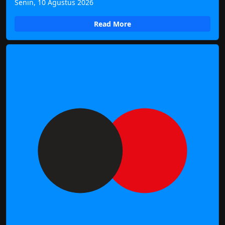
Senin, 10 Agustus 2026
Read More