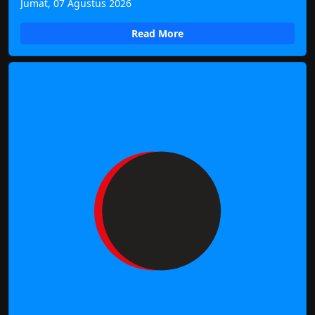
Jumat, 07 Agustus 2026
Read More