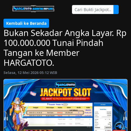
Kembali ke Beranda
Bukan Sekadar Angka Layar. Rp
100.000.000 Tunai Pindah
Tangan ke Member
HARGATOTO.
Selasa, 12 Mei 2026 05:12 WIB