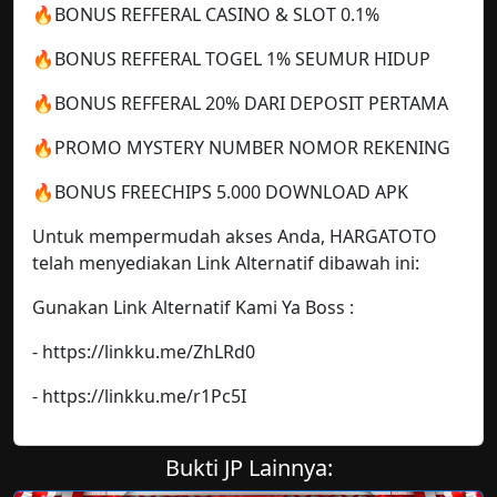
🔥BONUS REFFERAL CASINO & SLOT 0.1%
🔥BONUS REFFERAL TOGEL 1% SEUMUR HIDUP
🔥BONUS REFFERAL 20% DARI DEPOSIT PERTAMA
🔥PROMO MYSTERY NUMBER NOMOR REKENING
🔥BONUS FREECHIPS 5.000 DOWNLOAD APK
Untuk mempermudah akses Anda, HARGATOTO
telah menyediakan Link Alternatif dibawah ini:
Gunakan Link Alternatif Kami Ya Boss :
- https://linkku.me/ZhLRd0
- https://linkku.me/r1Pc5I
Bukti JP Lainnya: