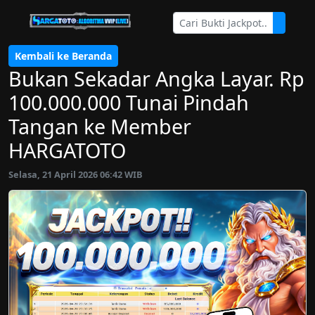
Kembali ke Beranda
Bukan Sekadar Angka Layar. Rp
100.000.000 Tunai Pindah
Tangan ke Member
HARGATOTO
Selasa, 21 April 2026 06:42 WIB