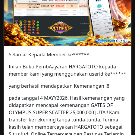
Selamat Kepada Member ke******
Inilah Bukti PembAayaran HARGATOTO kepada
member kami yang menggunakan userid ke******
yang berhasil mendapatkan Kemenangan !!!
pada tanggal 4 MAYY2026. Hasil kemenangan yang
didapatkan mencapai kemenangan GATES OF
OLYMPUS SUPER SCATTER 25,000,000 JUTA!! Kami
transfer ke rekening tanpa tunda-tunda. Terima
kasih telah mempercayakan HARGATOTO sebagai
Situs Judi Online Terpercaya dan Pastinya Terjamin